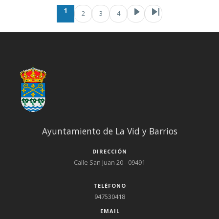
Paginación
Página actual
Page
Pag
Sig
1
2
3
4
Ayuntamiento de La Vid y Barrios
DIRECCIÓN
Calle San Juan 20 - 09491
TELÉFONO
947530418
EMAIL