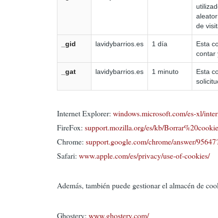
utiliza
aleator
de visi
_gid
lavidybarrios.es
1 día
Esta co
contar 
_gat
lavidybarrios.es
1 minuto
Esta co
solicit
Internet Explorer:
windows.microsoft.com/es-xl/inter
FireFox:
support.mozilla.org/es/kb/Borrar%20cooki
Chrome:
support.google.com/chrome/answer/95647
Safari:
www.apple.com/es/privacy/use-of-cookies/
Además, también puede gestionar el almacén de cooki
Ghostery:
www.ghostery.com/