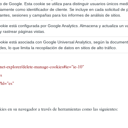
do de Google. Esta cookie se utiliza para distinguir usuarios únicos m
iamente como identificador de cliente. Se incluye en cada solicitud de p
tantes, sesiones y campañas para los informes de análisis de sitios.
okie está configurada por Google Analytics. Almacena y actualiza un v
y rastrear páginas vistas.
okie está asociada con Google Universal Analytics, según la documentac
udes, lo que limita la recopilación de datos en sitios de alto tráfico.
net-explorer/delete-manage-cookies#ie="ie-10"
es
?hl="es"
es en su navegador a través de herramientas como las siguientes: