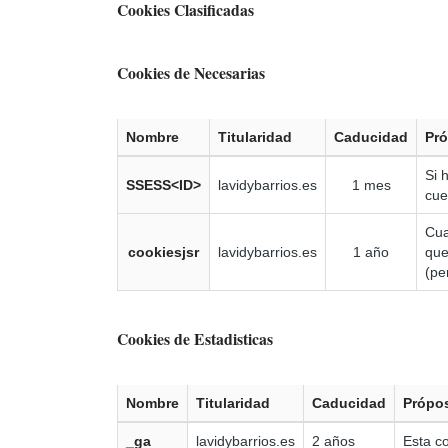
Cookies Clasificadas
Cookies de Necesarias
Nombre
Titularidad
Caducidad
Pró
Si 
SSESS<ID>
lavidybarrios.es
1 mes
cue
Cua
cookiesjsr
lavidybarrios.es
1 año
que
(pe
Cookies de Estadisticas
Nombre
Titularidad
Caducidad
Própos
_ga
lavidybarrios.es
2 años
Esta co