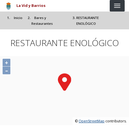
Pasar al contenido principal
La Vid y Barrios
Inicio
Bares y
RESTAURANTE
Restaurantes
ENOLÓGICO
RESTAURANTE ENOLÓGICO
+
–
©
OpenStreetMap
contributors.