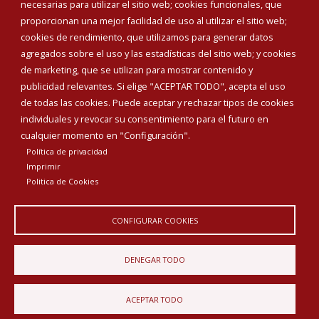
necesarias para utilizar el sitio web; cookies funcionales, que
proporcionan una mejor facilidad de uso al utilizar el sitio web;
INICIAR SESIÓN
cookies de rendimiento, que utilizamos para generar datos
MAPA WEB
agregados sobre el uso y las estadísticas del sitio web; y cookies
de marketing, que se utilizan para mostrar contenido y
publicidad relevantes. Si elige "ACEPTAR TODO", acepta el uso
de todas las cookies. Puede aceptar y rechazar tipos de cookies
individuales y revocar su consentimiento para el futuro en
cualquier momento en "Configuración".
Política de privacidad
Imprimir
Politica de Cookies
CONFIGURAR COOKIES
Aviso Legal
Política de privacidad
Política de Cookies
DENEGAR TODO
Declaración de accesibilidad
ACEPTAR TODO
Diputación de Burgos