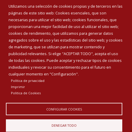
Eventos
Utilizamos una selección de cookies propias y de terceros en las
Corporación Municipal
páginas de este sitio web: Cookies esenciales, que son
Teléfonos de interés
necesarias para utilizar el sitio web; cookies funcionales, que
proporcionan una mejor facilidad de uso al utilizar el sitio web;
INICIAR SESIÓN
cookies de rendimiento, que utilizamos para generar datos
MAPA WEB
agregados sobre el uso y las estadísticas del sitio web; y cookies
de marketing, que se utilizan para mostrar contenido y
publicidad relevantes. Si elige "ACEPTAR TODO", acepta el uso
de todas las cookies. Puede aceptar y rechazar tipos de cookies
individuales y revocar su consentimiento para el futuro en
cualquier momento en "Configuración".
Política de privacidad
Imprimir
Politica de Cookies
CONFIGURAR COOKIES
Aviso Legal
Política de privacidad
Política de Cookies
DENEGAR TODO
Declaración de accesibilidad