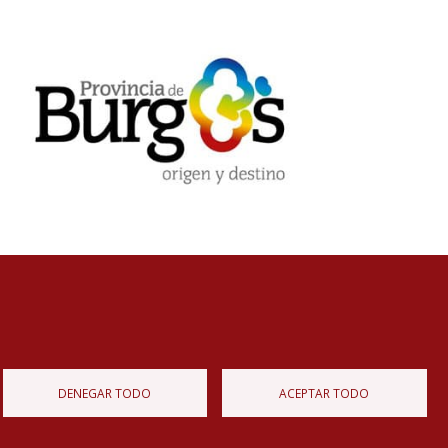
Diputación de Burgos
Mapa Web
Iniciar Sesión
DENEGAR TODO
ACEPTAR TODO