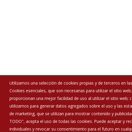
Utilizamos una selección de cookies propias y de terceros en las
Cookies esenciales, que son necesarias para utilizar el sitio web
Ayuntamiento de La Vid y Barrios
proporcionan una mejor facilidad de uso al utilizar el sitio web;
:
Calle San Juan 20 - 09491
utilizamos para generar datos agregados sobre el uso y las estad
:
947530418
de marketing, que se utilizan para mostrar contenido y publicida
:
lavidybarrios@diputaciondeburgos.net
TODO", acepta el uso de todas las cookies. Puede aceptar y rec
individuales y revocar su consentimiento para el futuro en cua