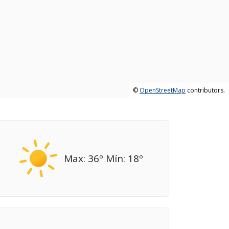
©
OpenStreetMap
contributors.
Max: 36º Mín: 18º