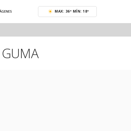
MAX: 36º MÍN: 18º
MÁGENES
N GUMA